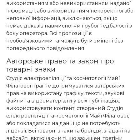
використанням або невикористанням наданої
інформації, або використанням некоректної або
неповної інформації, виключаються, якщо
немає доказів навмисної чи грубої недбалості з
боку оператора. Всі пропозиції є
необов'язковими та можуть бути змінені без
попереднього повідомлення.
Авторське право та закон про
товарні знаки
Студія електроепіляції та косметології Майї
Філатової прагне дотримуватися авторських
прав на використану графіку, тексти, звукові
файли та відеоматеріали у всіх публікаціях,
використовувати контент, створений Студія
електроепіляції та косметології Майї Філатової,
або покладатися на дані, що не потребують
ліцензії. Всі товарні знаки та бренди, згадані на
вебсайті, включаючи ті, що захищені третіми